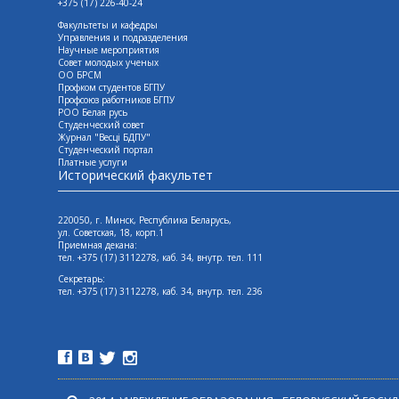
+375 (17) 226-40-24
Факультеты и кафедры
Управления и подразделения
Научные мероприятия
Совет молодых ученых
ОО БРСМ
Профком студентов БГПУ
Профсоюз работников БГПУ
РОО Белая русь
Студенческий совет
Журнал "Весцi БДПУ"
Студенческий портал
Платные услуги
Исторический факультет
220050, г. Минск, Республика Беларусь,
ул. Советская, 18, корп.1
Приемная декана:
тел. +375 (17) 3112278, каб. 34, внутр. тел. 111
Секретарь:
тел. +375 (17) 3112278, каб. 34, внутр. тел. 236