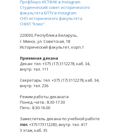
Профбюро ИСТФАК в Instagram
Студенческий совет исторического
факультета БГПУ в Instagram
СНО исторического факультета
СНИЛ "Клио"
220030,
Республика Беларусь,
г. Минск,
ул. Советская, 18
Исторический факультет, корп.1
Приемная декана
Декан: тел. +375 (17) 3112278, каб. 34,
внутр. тел. 111
Секретарь: тел. +375 (17) 3112278, каб. 34,
внутр. тел. 236
Режим работы деканата:
Понед.-четв.: 8.30-17.30
Пятн.: 8.30-16.00
Заместитель декана по учебной работе
тел.
+375173112283, внутр. тел. 417
3 этаж, каб. 35