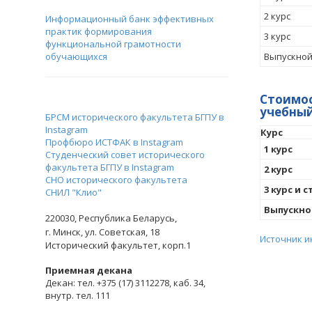
2 курс
Информационный банк эффективных
практик формирования
3 курс
функциональной грамотности
обучающихся
Выпускной
Стоимос
учебный
БРСМ исторического факультета БГПУ в
Instagram
Курс
Профбюро ИСТФАК в Instagram
1 курс
Студенческий совет исторического
факультета БГПУ в Instagram
2 курс
СНО исторического факультета
3 курс и 
СНИЛ "Клио"
Выпускно
220030,
Республика Беларусь,
г. Минск,
ул. Советская, 18
Источник 
Исторический факультет, корп.1
Приемная декана
Декан: тел. +375 (17) 3112278, каб. 34,
внутр. тел. 111