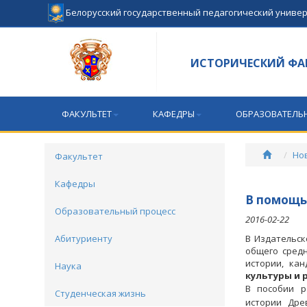
Белорусский государственный педагогический униве
ИСТОРИЧЕСКИЙ ФА
ФАКУЛЬТЕТ
КАФЕДРЫ
ОБРАЗОВАТЕЛЬ
Но
Факультет
Кафедры
В помощь
Образовательный процесс
2016-02-22
Абитуриенту
В Издательск
общего сред
истории, ка
Наука
культуры и р
В посо
бии р
Студенческая жизнь
истории Дре