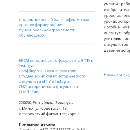
умений рабо
изобразител
представлен
Информационный банк эффективных
уроках истор
практик формирования
Пособие име
функциональной грамотности
институт об
обучающихся
учителям ис
факультетов 
давания исто
БРСМ исторического факультета БГПУ в
Instagram
Профбюро ИСТФАК в Instagram
Назад к списк
Студенческий совет исторического
факультета БГПУ в Instagram
СНО исторического факультета
СНИЛ "Клио"
220030,
Республика Беларусь,
г. Минск,
ул. Советская, 18
Исторический факультет, корп.1
Приемная декана
Декан: тел. +375 (17) 3112278, каб. 34,