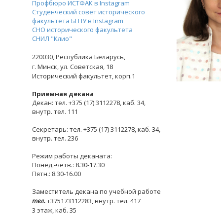
Профбюро ИСТФАК в Instagram
Студенческий совет исторического
факультета БГПУ в Instagram
СНО исторического факультета
СНИЛ "Клио"
220030,
Республика Беларусь,
г. Минск,
ул. Советская, 18
Исторический факультет, корп.1
Приемная декана
Декан: тел. +375 (17) 3112278, каб. 34,
внутр. тел. 111
Секретарь: тел. +375 (17) 3112278, каб. 34,
внутр. тел. 236
Режим работы деканата:
Понед.-четв.: 8.30-17.30
Пятн.: 8.30-16.00
Заместитель декана по учебной работе
тел.
+375173112283, внутр. тел. 417
3 этаж, каб. 35