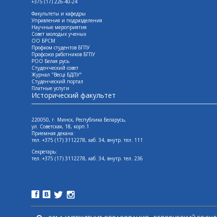
+375 (17) 226-40-24
Факультеты и кафедры
Управления и подразделения
Научные мероприятия
Совет молодых ученых
ОО БРСМ
Профком студентов БГПУ
Профсоюз работников БГПУ
РОО Белая русь
Студенческий совет
Журнал "Весцi БДПУ"
Студенческий портал
Платные услуги
Исторический факультет
220050, г. Минск, Республика Беларусь,
ул. Советская, 18, корп.1
Приемная декана:
тел. +375 (17) 3112278, каб. 34, внутр. тел. 111
Секретарь:
тел. +375 (17) 3112278, каб. 34, внутр. тел. 236