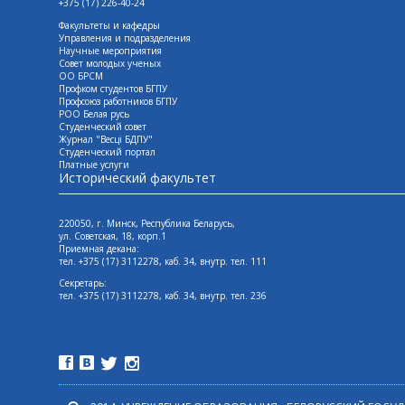
+375 (17) 226-40-24
Факультеты и кафедры
Управления и подразделения
Научные мероприятия
Совет молодых ученых
ОО БРСМ
Профком студентов БГПУ
Профсоюз работников БГПУ
РОО Белая русь
Студенческий совет
Журнал "Весцi БДПУ"
Студенческий портал
Платные услуги
Исторический факультет
220050, г. Минск, Республика Беларусь,
ул. Советская, 18, корп.1
Приемная декана:
тел. +375 (17) 3112278, каб. 34, внутр. тел. 111
Секретарь:
тел. +375 (17) 3112278, каб. 34, внутр. тел. 236