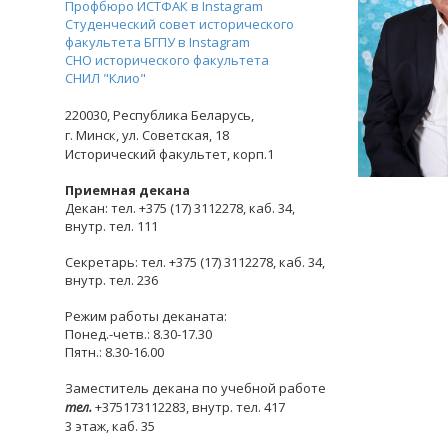
Профбюро ИСТФАК в Instagram
Студенческий совет исторического
факультета БГПУ в Instagram
СНО исторического факультета
СНИЛ "Клио"
220030,
Республика Беларусь,
г. Минск,
ул. Советская, 18
Исторический факультет, корп.1
Приемная декана
Декан: тел. +375 (17) 3112278, каб. 34,
внутр. тел. 111
Секретарь: тел. +375 (17) 3112278, каб. 34,
внутр. тел. 236
Режим работы деканата:
Понед.-четв.: 8.30-17.30
Пятн.: 8.30-16.00
Заместитель декана по учебной работе
тел.
+375173112283, внутр. тел. 417
3 этаж, каб. 35