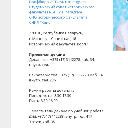
Профбюро ИСТФАК в Instagram
Студенческий совет исторического
факультета БГПУ в Instagram
СНО исторического факультета
СНИЛ "Клио"
220030,
Республика Беларусь,
г. Минск,
ул. Советская, 18
Исторический факультет, корп.1
Приемная декана
Декан: тел. +375 (17) 3112278, каб. 34,
внутр. тел. 111
Секретарь: тел. +375 (17) 3112278, каб. 34,
внутр. тел. 236
Режим работы деканата:
Понед.-четв.: 8.30-17.30
Пятн.: 8.30-16.00
Заместитель декана по учебной работе
тел.
+375173112283, внутр. тел. 417
3 этаж, каб. 35