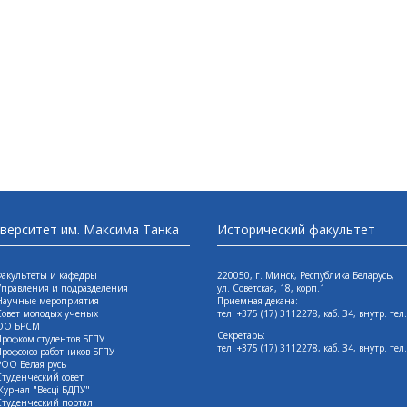
иверситет им. Максима Танка
Исторический факультет
Факультеты и кафедры
220050, г. Минск, Республика Беларусь,
Управления и подразделения
ул. Советская, 18, корп.1
Научные мероприятия
Приемная декана:
Совет молодых ученых
тел. +375 (17) 3112278, каб. 34, внутр. тел
ОО БРСМ
Секретарь:
Профком студентов БГПУ
тел. +375 (17) 3112278, каб. 34, внутр. тел
Профсоюз работников БГПУ
РОО Белая русь
Студенческий совет
Журнал "Весцi БДПУ"
Студенческий портал