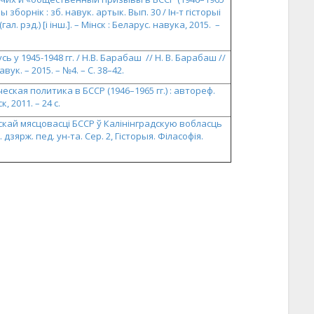
 зборнік : зб. навук. артык. Вып. 30 / Ін-т гісторыі
гал. рэд.) [і інш.]. – Мінск : Беларус. навука, 2015. –
ь у 1945-1948 гг. / Н.В. Барабаш // Н. В. Барабаш //
ук. – 2015. – №4. – С. 38–42.
ская политика в БССР (1946–1965 гг.) : автореф.
, 2011. – 24 с.
скай мясцовасці БССР ў Калінінградскую вобласць
. дзярж. пед. ун-та. Сер. 2, Гісторыя. Філасофія.