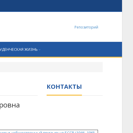
Репозиторий
УДЕНЧЕСКАЯ ЖИЗНЬ
КОНТАКТЫ
ровна
чих и «общественный призывы в БССР (1946–1965