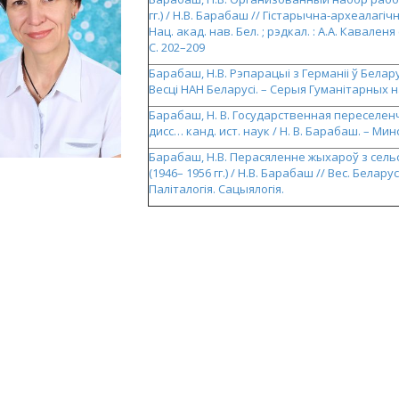
гг.) / Н.В. Барабаш // Гістарычна-археалагічны
Нац. акад. нав. Бел. ; рэдкал. : А.А. Каваленя (
С. 202–209
Барабаш, Н.В. Рэпарацыі з Германіі ў Беларус
Весці НАН Беларусі. – Серыя Гуманітарных нав
Барабаш, Н. В. Государственная переселенче
дисс… канд. ист. наук / Н. В. Барабаш. – Минск
Барабаш, Н.В. Перасяленне жыхароў з сель
(1946– 1956 гг.) / Н.В. Барабаш // Вес. Беларус
Паліталогія. Сацыялогія.