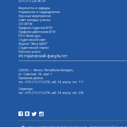
+375 (17) 226-40-24
Факультеты и кафедры
Управления и подразделения
Научные мероприятия
Совет молодых ученых
ОО БРСМ
Профком студентов БГПУ
Профсоюз работников БГПУ
РОО Белая русь
Студенческий совет
Журнал "Весцi БДПУ"
Студенческий портал
Платные услуги
Исторический факультет
220050, г. Минск, Республика Беларусь,
ул. Советская, 18, корп.1
Приемная декана:
тел. +375 (17) 3112278, каб. 34, внутр. тел. 111
Секретарь:
тел. +375 (17) 3112278, каб. 34, внутр. тел. 236