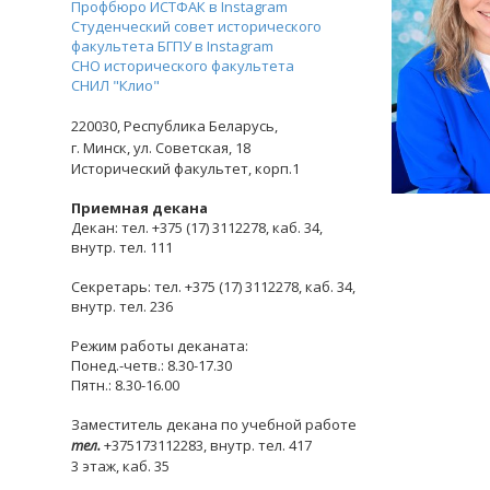
Профбюро ИСТФАК в Instagram
Студенческий совет исторического
факультета БГПУ в Instagram
СНО исторического факультета
СНИЛ "Клио"
220030,
Республика Беларусь,
г. Минск,
ул. Советская, 18
Исторический факультет, корп.1
Приемная декана
Декан: тел. +375 (17) 3112278, каб. 34,
внутр. тел. 111
Секретарь: тел. +375 (17) 3112278, каб. 34,
внутр. тел. 236
Режим работы деканата:
Понед.-четв.: 8.30-17.30
Пятн.: 8.30-16.00
Заместитель декана по учебной работе
тел.
+375173112283, внутр. тел. 417
3 этаж, каб. 35