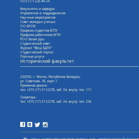
+375 (17) 226-40-24
Факультеты и кафедры
Управления и подразделения
Научные мероприятия
Совет молодых ученых
ОО БРСМ
Профком студентов БГПУ
Профсоюз работников БГПУ
РОО Белая русь
Студенческий совет
Журнал "Весцi БДПУ"
Студенческий портал
Платные услуги
Исторический факультет
220050, г. Минск, Республика Беларусь,
ул. Советская, 18, корп.1
Приемная декана:
тел. +375 (17) 3112278, каб. 34, внутр. тел. 111
Секретарь:
тел. +375 (17) 3112278, каб. 34, внутр. тел. 236