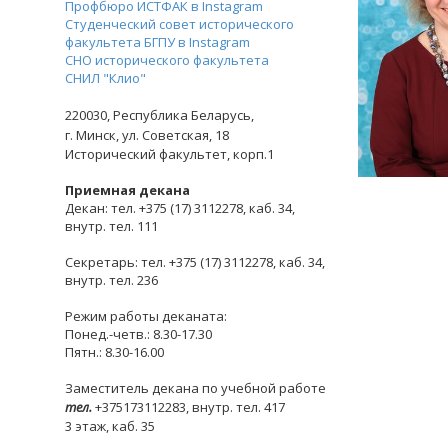
Профбюро ИСТФАК в Instagram
Студенческий совет исторического
факультета БГПУ в Instagram
СНО исторического факультета
СНИЛ "Клио"
220030,
Республика Беларусь,
г. Минск,
ул. Советская, 18
Исторический факультет, корп.1
Приемная декана
Декан: тел. +375 (17) 3112278, каб. 34,
внутр. тел. 111
Секретарь: тел. +375 (17) 3112278, каб. 34,
внутр. тел. 236
Режим работы деканата:
Понед.-четв.: 8.30-17.30
Пятн.: 8.30-16.00
Заместитель декана по учебной работе
тел.
+375173112283, внутр. тел. 417
3 этаж, каб. 35