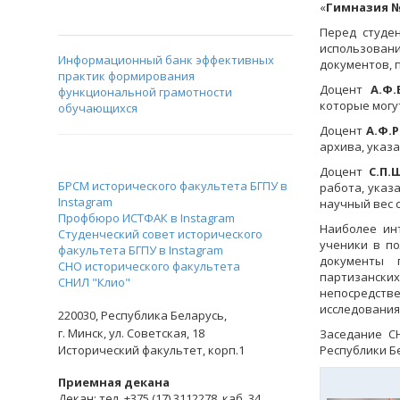
«
Гимназия № 
Перед студе
использова
Информационный банк эффективных
документов, 
практик формирования
Доцент
А.Ф.
функциональной грамотности
которые могу
обучающихся
Доцент
А.Ф.
архива, указа
Доцент
С.П.
БРСМ исторического факультета БГПУ в
работа, указ
Instagram
научный вес 
Профбюро ИСТФАК в Instagram
Наиболее ин
Студенческий совет исторического
ученики в по
факультета БГПУ в Instagram
документы 
СНО исторического факультета
партизанск
СНИЛ "Клио"
непосредств
исследования
220030,
Республика Беларусь,
г. Минск,
ул. Советская, 18
Заседание С
Исторический факультет, корп.1
Республики Б
Приемная декана
Декан: тел. +375 (17) 3112278, каб. 34,