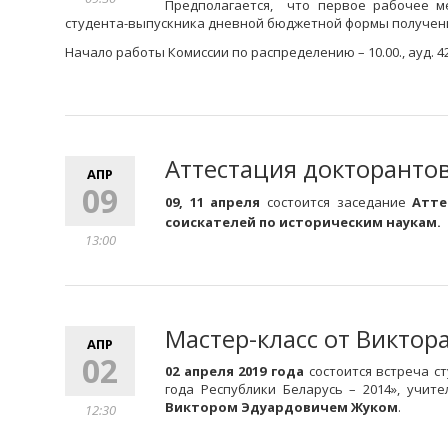
Предполагается, что первое рабочее ме
студента-выпускника дневной бюджетной формы получен
Начало работы Комиссии по распределению – 10.00., ауд. 42,
Аттестация докторанто
АПР
09
09, 11 апреля
состоится заседание
Атте
соискателей по историческим наукам.
13:00
Мастер-класс от Виктор
АПР
02
02 апреля 2019 года
состоится встреча с
года Республики Беларусь – 2014», учи
Виктором Эдуардовичем Жуком
.
12:30